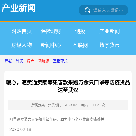
产业新闻
网站首页
保险理财
创投
产业新闻
财经人物
新闻中心
互联网
数字货币
养老
外贸
房产
新能源
直播带货
暖心，速卖通卖家筹集善款采购万余只口罩等防疫货品
送至武汉
所属分类：外贸
时间：2023-02-10
点击： 1,027 次
阿里速卖通六大保障升级加码，助力中小企业共度疫情难关
2020.02.18