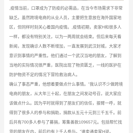
,疫情当前，口罩成为了防疫的必需品，在当今市场需求下非常
缺乏。虽然跨境电商的从业人员，主要把生意放在海外国家地
区，但同样时刻关心着国内疫情。,疫情初期，卖家H和很多人
一样，都没有特别关注，以为一两周就会结束。但后来每天看
新闻，发现确诊人数不断增加，一直发展到武汉封城，大家才
意识到事情的严重性。他们通过一个武汉当地的朋友，了解到
当地的实际情况很严重，医院出现了物资匮乏，一线的医护在
防护物资不足的情况下冒险救治病人。
确认了事态严重，他想着要做点什么事情。“我认识不少做跨境
电商的朋友，从大年三十起，在朋友之间发动号召，说大家应
该做点什么。因为平时就得到了朋友们的信任，振臂一呼，就
得到了很多人的参与和捐助，捐款从五元十元到三千五千。前
后共有700多人参与了募捐，筹集善款109657元。包括帮忙找
货的朋友在内，前后约有上千人参与。”速卖通卖家H说。