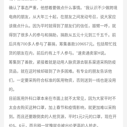
确认了事态严重，他想着要做点什么事情。“我认识不少做跨境
电商的朋友，从大年三十起，在朋友之间发动号召，说大家应
该做点什么。因为平时就得到了朋友们的信任，振臂一呼，就
得到了很多人的参与和捐助，捐款从五元十元到三千五千。前
后共有700多人参与了募捐，筹集善款109657元。包括帮忙找
货的朋友在内，前后约有上千人参与。”速卖通卖家H说。
筹集到了善款，紧接着就是动用人脉资源去联系渠道采购防疫
货品，就在这时候却碰到了许多困难。有专业的朋友告诉他
们，一定要采购符合标准的医用物资，否则送到一线也是没用
的。
目前医用外科口罩本来在市面上就不太常见，因为大家平时不
太会去购买这种口罩，加上春节和疫情影响，就更加难以采购
到。而且还要跟倒卖的人抢货源，平时1元2元的口罩，现在开
价5、6元，而且稍一犹豫就会被出价更高的人抢走。