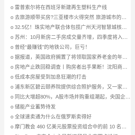
o
雷普索尔将在西班牙新建再生塑料生产线
o
去旅游顺带买房?三亚楼市火得突然 旅游城市的房子好卖了？
o
32.5亿！珠实地产联合体包揽广州天河智慧城核心区2宗宅地
o
苏州：10月新房二手房成交量齐增，四季度将入市商品房项目60余个
o
曾经“最赚钱”的地铁公司，巨亏！
o
据报道，英国政府搁置了将领取国家养老金的年龄提早至 68 岁的计划
o
房地产止跌回稳调查丨购房者出手果断！沈阳商品房销售面积出现单月同比正增长
o
低成本房屋受到加息狂潮的打击
o
浦东新区碧云颐养院提供综合照护服务，又一家养老机构开
o
同比大增超80%，A股市场并购重组潮起，央国企加速布局战兴产业
o
储能产业蓄势待发
o
全球速卖通为什么在俄罗斯卖得好
o
摩门教会 460 亿美元股票投资组合中的前 10 名持股