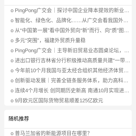
o
PingPong广交会｜探讨中国企业降本提效的新业态、新模式，为外贸企业全方位赋能
o
智能化、绿色化、品牌化……从广交会看我国外贸发展新趋势→
o
从“中国第一展”看中国外贸向“新”而行、向“质”图强、点“绿”成金
o
多元“突围”，福建外贸质升量稳
o
PingPong广交会｜主导新旧贸易业态圆桌论坛，获取更多全球前沿资讯
o
进出口银行吉林省分行积极推动高质量共建“一带一路”促进非洲来料加工贸易发展
o
今年前10个月我国与亚太经合组织其他经济体贸易额创历史同期新高
o
创新驱动发展｜完善全链条服务体系，助力高科技民营企业“出海”！
o
连续4个月增长 创同期历史新高 南通10月实现进出口324.6亿元
o
9月欧元区国际货物贸易顺差125亿欧元
随机推荐
o
普马兰加省的新能源项目在哪里？