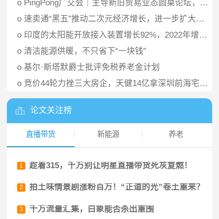
o
PingPong广交会｜主导新旧贸易业态圆桌论坛，获取更多全球前沿资讯
o
速卖通“黑五”推动二次元经济增长，进一步扩大手办和潮玩海外市场
o
印度的太阳能开放接入装置增长92%，2022年增加2.GW
o
清洁能源供暖，不只省下“一块钱”
o
基尔·斯塔默爵士批评免税养老金计划
o
竞价44轮力挫三大房企，天健14亿拿深圳前海宅地，周边新盘备案价超7万/平
论文关注榜
直播带货
新能源
养老
趁着315，千万别让明星直播带货死灰复燃！
1
拍土味情景剧涨粉百万！“正道的光”卷土重来？
2
千万流量汇集，白象能否杀出重围
3