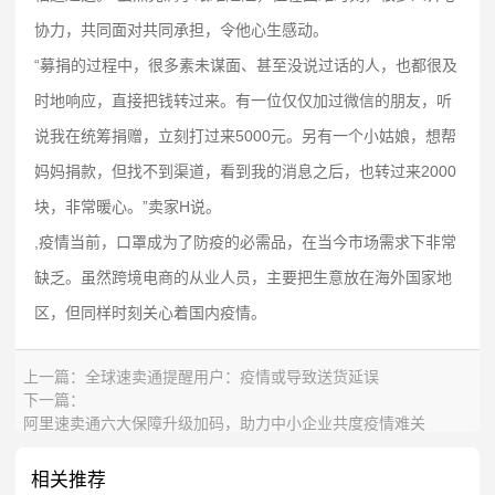
协力，共同面对共同承担，令他心生感动。
“募捐的过程中，很多素未谋面、甚至没说过话的人，也都很及
时地响应，直接把钱转过来。有一位仅仅加过微信的朋友，听
说我在统筹捐赠，立刻打过来5000元。另有一个小姑娘，想帮
妈妈捐款，但找不到渠道，看到我的消息之后，也转过来2000
块，非常暖心。”卖家H说。
,疫情当前，口罩成为了防疫的必需品，在当今市场需求下非常
缺乏。虽然跨境电商的从业人员，主要把生意放在海外国家地
区，但同样时刻关心着国内疫情。
上一篇：
全球速卖通提醒用户：疫情或导致送货延误
下一篇：
阿里速卖通六大保障升级加码，助力中小企业共度疫情难关
相关推荐