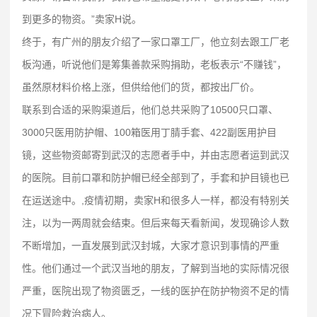
到更多的物资。”卖家H说。
终于，有广州的朋友介绍了一家口罩工厂，他立刻去跟工厂老
板沟通，听说他们是筹集善款采购捐助，老板表示“不赚钱”，
虽然原材料价格上涨，但供给他们的货，都按出厂价。
联系到合适的采购渠道后，他们总共采购了10500只口罩、
3000只医用防护帽、100箱医用丁腈手套、422副医用护目
镜，这些物资邮寄到武汉的志愿者手中，并由志愿者运到武汉
的医院。目前口罩和防护帽已经全部到了，手套和护目镜也已
在运送途中。,疫情初期，卖家H和很多人一样，都没有特别关
注，以为一两周就会结束。但后来每天看新闻，发现确诊人数
不断增加，一直发展到武汉封城，大家才意识到事情的严重
性。他们通过一个武汉当地的朋友，了解到当地的实际情况很
严重，医院出现了物资匮乏，一线的医护在防护物资不足的情
况下冒险救治病人。