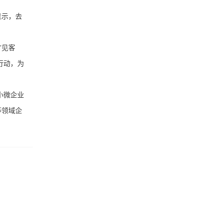
显示，去
”见客
行动，为
小微企业
等领域企