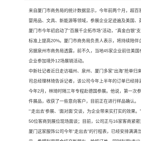
来自厦门市商务局的统计数据显示，今年前两个月，超百家
婴用品、文具、新能源等领域，参展企业足迹遍及美国、英
厦门市今年初启动了“百展千企拓市场”活动，“真金白银”
标准上提高20%。厦门市商务局负责人表示，将持续陪伴企
另据泉州市商务局透露，前不久，当地45家企业前往美国
企业参加境外12场展销活动。
中新社记者近日走访福州、泉州、厦门多家“出海”抢单归
司总经理林琦告诉记者，该公司今年上半年的订单已经排满
今年2月，林琦时隔三年专程赴德国参展。他说，第一次参
件展品，收获了一些意向客户，目前正在进行样品确认。
“‘走出去’参展、‘面对面’交谈，为企业带来实打实的效
50位客商到展位现场面谈；目前，公司正与16家客商紧
厦门这家服饰公司今年“走出去”的行程表，已经安排满满