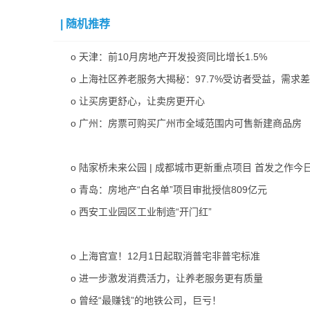
|
随机推荐
o
天津：前10月房地产开发投资同比增长1.5%
o
上海社区养老服务大揭秘：97.7%受访者受益，需求
o
让买房更舒心，让卖房更开心
o
广州：房票可购买广州市全域范围内可售新建商品房
o
陆家桥未来公园 | 成都城市更新重点项目 首发之作今
o
青岛：房地产“白名单”项目审批授信809亿元
o
西安工业园区工业制造“开门红”
o
上海官宣！12月1日起取消普宅非普宅标准
o
进一步激发消费活力，让养老服务更有质量
o
曾经“最赚钱”的地铁公司，巨亏！