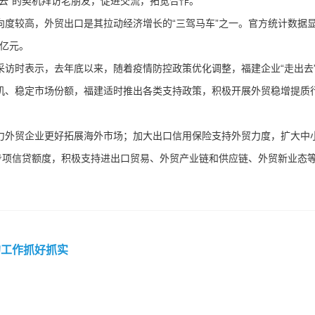
去”的契机拜访老朋友，促进交流，拓宽合作。
度较高，外贸出口是其拉动经济增长的“三驾马车”之一。官方统计数据
万亿元。
访时表示，去年底以来，随着疫情防控政策优化调整，福建企业“走出去
机、稳定市场份额，福建适时推出各类支持政策，积极开展外贸稳增提质
力外贸企业更好拓展海外市场；加大出口信用保险支持外贸力度，扩大中
专项信贷额度，积极支持进出口贸易、外贸产业链和供应链、外贸新业态
的工作抓好抓实