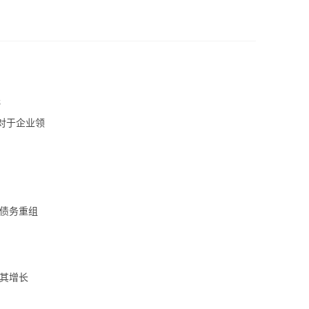
元
—对于企业领
债务重组
其增长