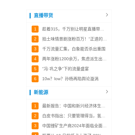
直播带货
1
趁着315，千万别让明星直播带货死灰复燃！
2
拍土味情景剧涨粉百万！“正道的光”卷土重来？
3
千万流量汇集，白象能否杀出重围
4
两年涨粉1200余万，焦虑派生出的“流量绿洲”
5
“冯·巩之争”下的流量盛宴
6
10w？low？孙杨再陷舆论漩涡
新能源
1
最新报告：中国和新兴经济体生物燃料使用量增加推动了其增长
2
白皮书指出：只要管理得当，氢气可以像柴油一样普及
3
中国锂矿生产商2024年面临全面亏损