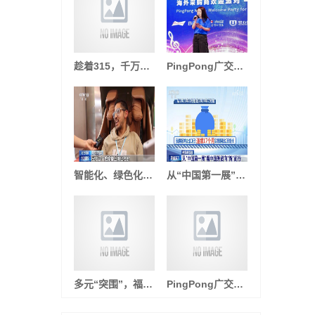
趁着315，千万别让明星直播带货死灰复燃！
PingPong广交会｜探讨中国企业降本提效的新业态、新模式，为外贸企业全方位赋能
智能化、绿色化、品牌化……从广交会看我国外贸发展新趋势→
从“中国第一展”看中国外贸向“新”而行、向“质”图强、点“绿”成金
多元“突围”，福建外贸质升量稳
PingPong广交会｜主导新旧贸易业态圆桌论坛，获取更多全球前沿资讯