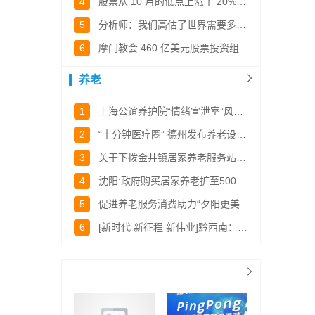
4
股票从 10 月的低点上涨了 20%，纳斯达克三年来首次进入牛市
5
分析师：我们高估了世界需要多少氢才能达到净零排放
6
摩门教会 460 亿美元股票投资组合中的前 10 名持股
养老
1
上海公谊养护院“情绪宣泄室”风波：残障人士安置引热议，官方迅速响应整改
2
“十分钟医疗圈” 德州发布养老设施建设和 养老产业发展规划
3
关于下拨金井镇居家养老服务站市级运营补贴的公示
4
沈阳:政府购买居家养老扩至500个社区
5
促进养老服务消费助力“夕阳更美好”
6
[新时代 新征程 新伟业]黔西南：推进社会化养老服务多元供给