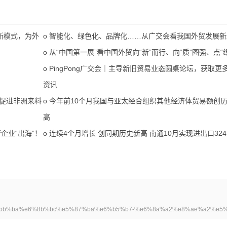
、新模式，为外
o
智能化、绿色化、品牌化……从广交会看我国外贸发展新
o
从“中国第一展”看中国外贸向“新”而行、向“质”图强、点“
o
PingPong广交会｜主导新旧贸易业态圆桌论坛，获取更
资讯
”促进非洲来料
o
今年前10个月我国与亚太经合组织其他经济体贸易额创
高
企业“出海”！
o
连续4个月增长 创同期历史新高 南通10月实现进出口324
%8f%e5%bb%ba%e6%8b%bc%e5%87%ba%e6%b5%b7-%e6%8a%a2%e8%ae%a2%