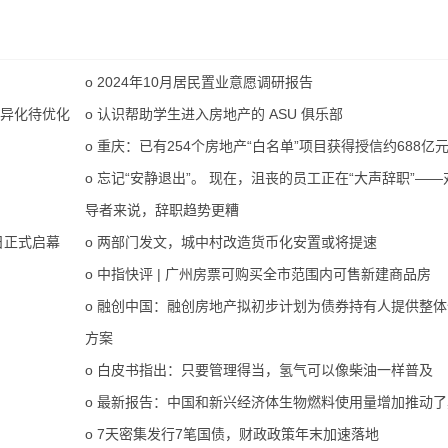
o
2024年10月居民置业意愿调研报告
差异化待优化
o
认识帮助学生进入房地产的 ASU 俱乐部
o
重庆：已有254个房地产“白名单”项目获得授信约688亿
o
忘记“安静退出”。 现在，沮丧的员工正在“大声辞职”—
导者来说，辞职趋势更糟
日正式启幕
o
两部门发文，城中村改造货币化安置或将提速
o
中指快评 | 广州房票可购买全市范围内可售新建商品房
o
融创中国：融创房地产拟初步计划为债券持有人提供整体
方案
o
白皮书指出：只要管理得当，氢气可以像柴油一样普及
o
最新报告：中国和新兴经济体生物燃料使用量增加推动了
o
7天密集发行7笔国债，财政政策年末加速落地