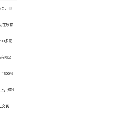
五金、母
助在原有
00多家
品有限公
500多
会上，超过
进文表