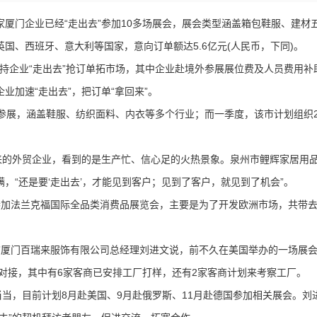
厦门企业已经“走出去”参加10多场展会，展会类型涵盖箱包鞋服、建材
国、西班牙、意大利等国家，意向订单额达5.6亿元(人民币，下同)。
支持企业“走出去”抢订单拓市场，其中企业赴境外参展展位费及人员费用补
业加速“走出去”，把订单“拿回来”。
参展，涵盖鞋服、纺织面料、内衣等多个行业；而一季度，该市计划组织2
来的外贸企业，看到的是生产忙、信心足的火热景象。泉州市鲤辉家居用
，“还是要‘走出去’，才能见到客户；见到了客户，就见到了机会”。
加法兰克福国际全品类消费品展览会，主要是为了开发欧洲市场，共带去了
果。”厦门百瑞来服饰有限公司总经理刘进文说，前不久在美国举办的一场展
密对接，其中有6家客商已安排工厂打样，还有2家客商计划来考察工厂。
当当，目前计划8月赴美国、9月赴俄罗斯、11月赴德国参加相关展会。刘