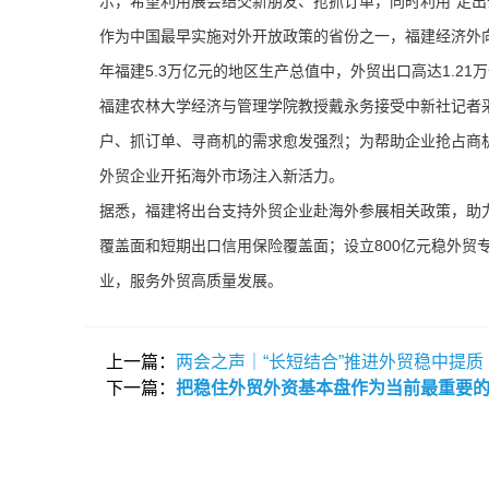
示，希望利用展会结交新朋友、抢抓订单，同时利用“走出
作为中国最早实施对外开放政策的省份之一，福建经济外向
年福建5.3万亿元的地区生产总值中，外贸出口高达1.21
福建农林大学经济与管理学院教授戴永务接受中新社记者采
户、抓订单、寻商机的需求愈发强烈；为帮助企业抢占商
外贸企业开拓海外市场注入新活力。
据悉，福建将出台支持外贸企业赴海外参展相关政策，助
覆盖面和短期出口信用保险覆盖面；设立800亿元稳外贸
业，服务外贸高质量发展。
上一篇：
两会之声｜“长短结合”推进外贸稳中提质
下一篇：
把稳住外贸外资基本盘作为当前最重要