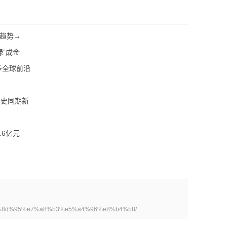
趋势→
绿”成金
多全球前沿
历史同期新
.6亿元
e5%8d%95%e7%a8%b3%e5%a4%96%e8%b4%b8/