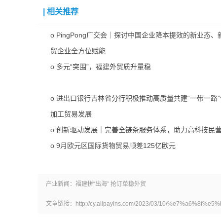
|
相关推荐
o
PingPong广交会｜探讨中国企业降本提效的新业态
贸企业全方位赋能
o
多元“突围”，福建外贸质升量稳
o
进出口银行吉林省分行积极推动高质量共建“一带一路
加工贸易发展
o
创新驱动发展｜完善全链条服务体系，助力高科技民营
o
9月欧元区国际货物贸易顺差125亿欧元
产业新闻：福建拼“出海” 抢订单稳外贸
文章链接：http://cy.alipayins.com/2023/03/10/%e7%a6