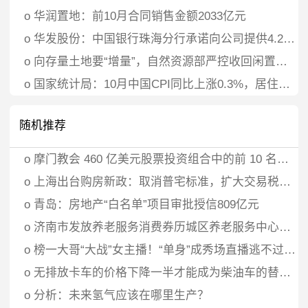
o
华润置地：前10月合同销售金额2033亿元
o
华发股份：中国银行珠海分行承诺向公司提供4.2亿元贷款资金专项用于股票回购
o
向存量土地要“增量”，自然资源部严控收回闲置土地再供应，房企建议“回收定价方面有一定政策倾斜”
o
国家统计局：10月中国CPI同比上涨0.3%，居住价格下降0.1%
随机推荐
o
摩门教会 460 亿美元股票投资组合中的前 10 名持股
o
上海出台购房新政：取消普宅标准，扩大交易税优惠覆盖面
o
青岛：房地产“白名单”项目审批授信809亿元
o
济南市发放养老服务消费券历城区养老服务中心可领取
o
榜一大哥“大战”女主播！“单身”成秀场直播逃不过的劫
o
无排放卡车的价格下降一半才能成为柴油车的替代品
o
分析：未来氢气应该在哪里生产？