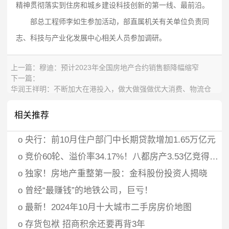
精神贯彻落实到住房和城乡建设科技创新的第一线、最前沿。
部总工程师李如生参加活动，部直属机关有关单位负责同
志、科技与产业化发展中心相关人员参加调研。
上一篇：
穆迪：预计2023年全国房地产合约销售额降幅缩窄
下一篇：
华润王祥明：不断加大在港投入，做大做强做优大消费、物流仓
储、综合地产等传统业务
相关推荐
o
央行：前10月住户部门中长期贷款增加1.65万亿元
o
竞价60轮、溢价率34.17%！八都房产3.53亿竞得义乌江东街道宅地
o
独家！房地产重整第一股：金科股份投资人揭晓
o
曾经“最赚钱”的地铁公司，巨亏！
o
最新！2024年10月十大城市二手房房价地图
o
存货包袱 招商积余还要再背3年