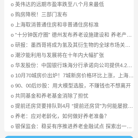
o
英伟达的远期市盈率跌至八个月来最低
o
购房降税！三部门发布
o
上海取消普通住房和非普通住房标准
o
“十分钟医疗圈” 德州发布养老设施建设和 养老产业发展规划
o
研报：墨西哥将成为氢及其衍生物的全球市场关键参与者
o
潮汐能利用与发展将在十年内大幅扩张
o
华发股份：中国银行珠海分行承诺向公司提供4.2亿元贷款资金专项用于股票回购
o
10月70城房价出炉！7城新房价格环比上涨，上海继续领跑
o
90、00后炒股：用大模型选股，不赚钱也不想离开
o
共同基金和养老基金消除了担忧
o
提前还房贷要排队到4月 “提前还房贷”为何能屡掀高潮？
o
养老：应对老龄化，如何做好养老准备？
o
银保监会：稳妥有序推进养老金融试点 探索出一条新路