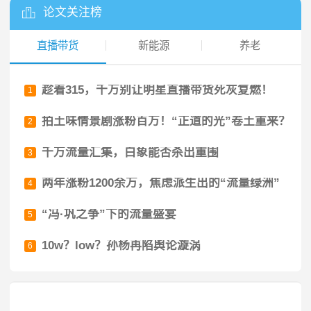
论文关注榜
直播带货
新能源
养老
趁着315，千万别让明星直播带货死灰复燃！
1
拍土味情景剧涨粉百万！“正道的光”卷土重来？
2
千万流量汇集，白象能否杀出重围
3
两年涨粉1200余万，焦虑派生出的“流量绿洲”
4
“冯·巩之争”下的流量盛宴
5
10w？low？孙杨再陷舆论漩涡
6