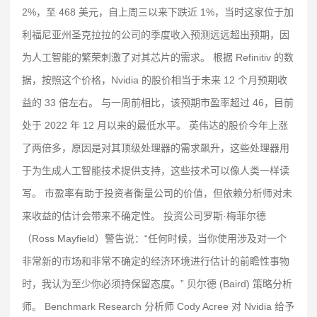
2%，至 468 美元，自上周三以来下跌近 1%，当时这家位于加
利福尼亚州圣克拉拉的公司的季度收入预测远远超出预期，因
为人工智能的繁荣刺激了对其芯片的需求。 根据 Refinitiv 的数
据，按照这个价格，Nvidia 的股价相当于未来 12 个月预期收
益的 33 倍左右。 与一周前相比，该预期市盈率超过 46，目前
处于 2022 年 12 月以来的最低水平。 英伟达的股价今年上涨
了两倍多，原因是对其顶级处理器的需求飙升，这些处理器用
于为生成人工智能技术提供支持，这些技术可以像人类一样读
写。 市盈率有助于投资者衡量公司的价值，但依赖分析师对未
来收益的估计会带来不确定性。 投资公司罗斯·梅菲尔德
（Ross Mayfield）警告说：“任何时候，当你使用涉及对一个
非常新的市场和非常不确定的经济环境进行估计的前瞻性事物
时，我认为至少你必须持保留态度。” 贝尔德 (Baird) 策略分析
师。 Benchmark Research 分析师 Cody Acree 对 Nvidia 给予