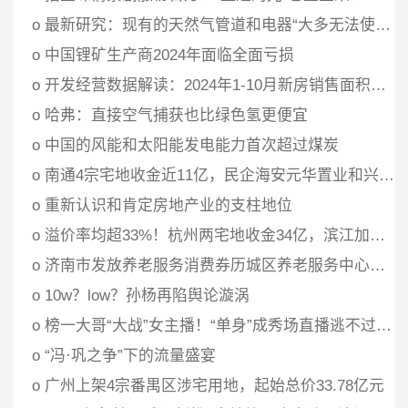
o
最新研究：现有的天然气管道和电器“大多无法使用”氢气
o
中国锂矿生产商2024年面临全面亏损
o
开发经营数据解读：2024年1-10月新房销售面积同比下降15.8%，降幅继续收窄
o
哈弗：直接空气捕获也比绿色氢更便宜
o
中国的风能和太阳能发电能力首次超过煤炭
o
南通4宗宅地收金近11亿，民企海安元华置业和兴隆兴业地产集团各摘一宗
o
重新认识和肯定房地产业的支柱地位
o
溢价率均超33%！杭州两宅地收金34亿，滨江加码城东，华润置地落子之江
o
济南市发放养老服务消费券历城区养老服务中心可领取
o
10w？low？孙杨再陷舆论漩涡
o
榜一大哥“大战”女主播！“单身”成秀场直播逃不过的劫
o
“冯·巩之争”下的流量盛宴
o
广州上架4宗番禺区涉宅用地，起始总价33.78亿元