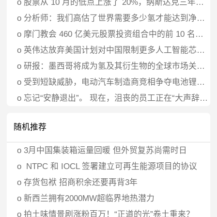
o
股票从 10 月的低点上涨了 20%，纳斯达克三年来首次进入牛市
o
分析师：我们高估了世界需要多少氢才能达到净零排放
o
摩门教会 460 亿美元股票投资组合中的前 10 名持股
o
英伟达放弃美国计划对中国限制更多人工智能芯片的报道
o
研报：墨西哥将成为氢及其衍生物的全球市场关键参与者
o
受到短缺威胁，电动汽车制造商竞相争夺电池锂供应
o
忘记“安静退出”。 现在，沮丧的员工正在“大声辞职”——对于企业领导者来说，辞职趋势更糟
随机推荐
o
3月中国集装箱运量回暖 但外贸复苏尚需时日
o
NTPC 和 IOCL 签署建立可再生能源项目的协议
o
存货包袱 招商积余还要再背3年
o
新西兰拥有2000MW超临界地热潜力
o
拍土味情景剧涨粉百万！“正道的光”卷土重来？