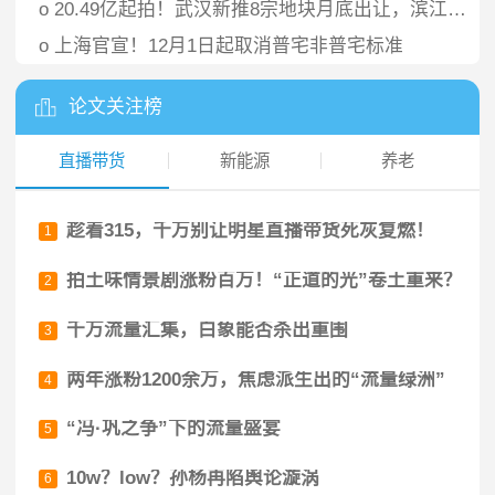
o
20.49亿起拍！武汉新推8宗地块月底出让，滨江商务核心区地块限高170m
o
上海官宣！12月1日起取消普宅非普宅标准
论文关注榜
直播带货
新能源
养老
趁着315，千万别让明星直播带货死灰复燃！
1
拍土味情景剧涨粉百万！“正道的光”卷土重来？
2
千万流量汇集，白象能否杀出重围
3
两年涨粉1200余万，焦虑派生出的“流量绿洲”
4
“冯·巩之争”下的流量盛宴
5
10w？low？孙杨再陷舆论漩涡
6