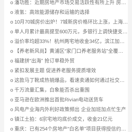
o
潘功胜：近期房地产市场交易活跃性有所上升 房企融资环境改善
o
液氢：高效能源储存和运输的选择
o
10月70城房价出炉！7城新房价格环比上涨，上海继续领跑
o
单人月累计最高提至600万元，多银行上调快捷支付限额适应大额消费
o
溢价率均超33%！杭州两宅地收金34亿，滨江加码城东，华润置地落子之江
o
【养老新风尚】黄浦区“家门口养老服务站”全覆盖，打造“综合体+小单元”智慧养老新模式
o
福建拼“出海” 抢订单稳外贸
o
紧扣发展主题 促进养老服务提质增效
o
这款马丁靴成热销爆品，看速卖通如何通过社交玩法赋能商家
o
千万流量汇集，白象能否杀出重围
o
亚马逊在欧洲推出首批Rivian电动送货车
o
风电产业海内外利好政策频出 企业加班加点忙生产
o
镇江土拍：6宗宅地均底价成交，收金21亿元
o
重庆：已有254个房地产“白名单”项目获得授信约688亿元