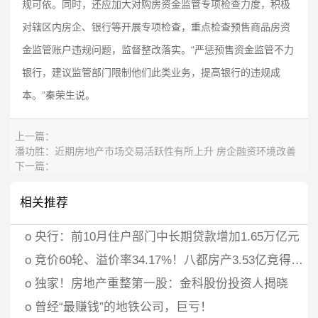
规可依。同时，还应加大对购房资金监管专项检查力度，积极
对辖区内房企、银行等开展专项检查，重点检查预售商品房资
金监管账户违规问题，监督整改落实。“严惩预售资金监管不力
银行，建议监管部门限制他们此类业务，提高银行的违规成
本。”秦荣生说。
上一篇：
潘功胜：近期房地产市场交易活跃性有所上升 房企融资环境改善
下一篇：
如何让购房者买房更放心？全国政协委员秦荣生：建住房消费市场
信息公开制度
相关推荐
o
央行：前10月住户部门中长期贷款增加1.65万亿元
o
竞价60轮、溢价率34.17%！八都房产3.53亿竞得义乌江东街道宅地
o
独家！房地产重整第一股：金科股份投资人揭晓
o
曾经“最赚钱”的地铁公司，巨亏！