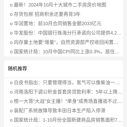
o
最新！2024年10月十大城市二手房房价地图
o
存货包袱 招商积余还要再背3年
o
华润置地：前10月合同销售金额2033亿元
o
华发股份：中国银行珠海分行承诺向公司提供4.2亿元贷款资金专项用于股票回购
o
向存量土地要“增量”，自然资源部严控收回闲置土地再供应，房企建议“回收定价方面有一定政策倾斜”
o
国家统计局：10月中国CPI同比上涨0.3%，居住价格下降0.1%
随机推荐
o
白皮书指出：只要管理得当，氢气可以像柴油一样普及
o
河南洛阳下调公积金首套房贷款利率：5年以上降为3.1%
o
榜一大哥“大战”女主播！“单身”成秀场直播逃不过的劫
o
装配厂系统故障导致丰田日本生产陷入停滞
o
国家统计局：1-10月份全国新建商品房销售面积77930万平方米，同比下降15.8%