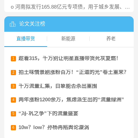
o
河南拟发行165.88亿元专项债，用于城乡发展、棚户区改造等
论文关注榜
直播带货
新能源
养老
趁着315，千万别让明星直播带货死灰复燃！
1
拍土味情景剧涨粉百万！“正道的光”卷土重来？
2
千万流量汇集，白象能否杀出重围
3
两年涨粉1200余万，焦虑派生出的“流量绿洲”
4
“冯·巩之争”下的流量盛宴
5
10w？low？孙杨再陷舆论漩涡
6