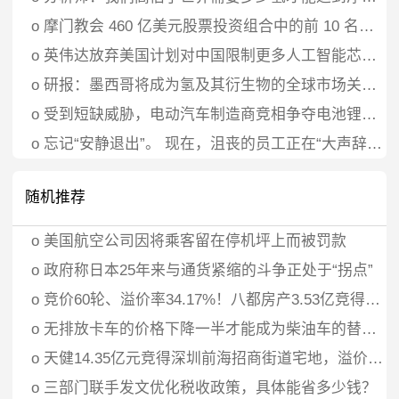
o
摩门教会 460 亿美元股票投资组合中的前 10 名持股
o
英伟达放弃美国计划对中国限制更多人工智能芯片的报道
o
研报：墨西哥将成为氢及其衍生物的全球市场关键参与者
o
受到短缺威胁，电动汽车制造商竞相争夺电池锂供应
o
忘记“安静退出”。 现在，沮丧的员工正在“大声辞职”——对于企业领导者来说，辞职趋势更糟
随机推荐
o
美国航空公司因将乘客留在停机坪上而被罚款
o
政府称日本25年来与通货紧缩的斗争正处于“拐点”
o
竞价60轮、溢价率34.17%！八都房产3.53亿竞得义乌江东街道宅地
o
无排放卡车的价格下降一半才能成为柴油车的替代品
o
天健14.35亿元竞得深圳前海招商街道宅地，溢价率16.48%
o
三部门联手发文优化税收政策，具体能省多少钱？