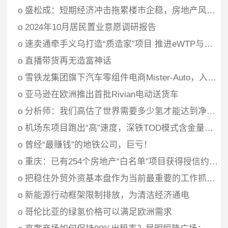
o
盛松成：短期经济冲击拖累楼市企稳，房地产风险终将过去
o
2024年10月居民置业意愿调研报告
o
速卖通牵手义乌打造“质造家”项目 推进eWTP与实体市场融合发展
o
直播带货再无造富神话
o
雪铁龙集团旗下汽车零组件电商Mister-Auto，入驻全球速卖通
o
亚马逊在欧洲推出首批Rivian电动送货车
o
分析师：我们高估了世界需要多少氢才能达到净零排放
o
机场东项目跑出“高”速度，深铁TOD模式含金量凸显发展高质量
o
曾经“最赚钱”的地铁公司，巨亏！
o
重庆：已有254个房地产“白名单”项目获得授信约688亿元
o
把稳住外贸外资基本盘作为当前最重要的工作抓好抓实
o
新能源行动框架限制排放，为清洁经济通电
o
哥伦比亚的绿氢价格可以满足欧洲需求