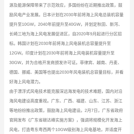
源及能源保障带来了示范效应，多国纷纷在近期推出政策，鼓
励风电产业发展。日本计划在2030年前将海上风电总装机容量
提升至10GW，2040年前提升至40GW，并划定秋田、新泻、
长崎三地为海上风电发展促进区，自2020年9月起进行分区招
标。韩国计划在2030年前将海上风电装机总容量提升至
12GW。印度计划在2030年前将海上风电装机容量提升至
30GW，并为合格开发商颁发许可证。菲律宾、越南、丹麦、
德国、挪威、美国等也提出2030年风电装机总容量目标，并看
好海上风电潜力。
由于漂浮式风电技术能克服深远海发电的技术难题，国内对沿
海风电建设高度重视。广东、广西、福建、山东、江苏、浙江
等地纷纷推出政策，鼓励海上风电建设。2月7日，广东省政府
官网发布《广东省碳达峰实施方案》，强调将规模化开发海上
风电，打造粤东粤西两个10GW级别海上风电基地，并适度开