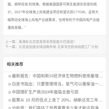
面、纲举目张’的效果。根据美国国家可再生能源实验室的统
计，2027年全球海上风电建设项目有望达到177GW，这将大
幅带动全球海上风电产业链需求，也将有利于中国风电产业链
蓬勃发展。”
上一篇：
香港赴北京首发团采用氢能大巴接送！
下一篇：
比亚迪加速全球战略布局 正探寻在欧洲自建工厂计划
相关推荐
o
最新报告：中国和新兴经济体生物燃料使用量增加推动了其增长
o
白皮书指出：只要管理得当，氢气可以像柴油一样普及
o
中国锂矿生产商2024年面临全面亏损
o
股票从 10 月的低点上涨了 20%，纳斯达克三年来首次进入牛市
o
分析师：我们高估了世界需要多少氢才能达到净零排放