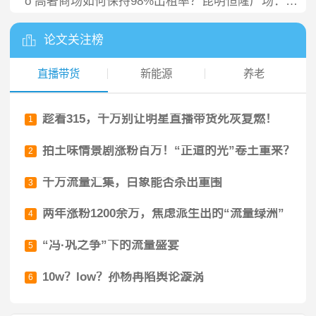
o
高奢商场如何保持98%出租率？昆明恒隆广场：打好首店牌，用情绪价值对抗周期
论文关注榜
直播带货
新能源
养老
趁着315，千万别让明星直播带货死灰复燃！
1
拍土味情景剧涨粉百万！“正道的光”卷土重来？
2
千万流量汇集，白象能否杀出重围
3
两年涨粉1200余万，焦虑派生出的“流量绿洲”
4
“冯·巩之争”下的流量盛宴
5
10w？low？孙杨再陷舆论漩涡
6