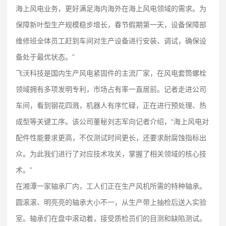
海上风电业务，更好满足海内海外在海上风电领域的需求。为
保障新叶型生产规模稳步增长，春节假期第一天，设备保障部
维修班全体员工赶到车间对生产设备进行安装、调试，确保设
备处于最优状态。”
飞沃科技是国内生产风电紧固件的主流厂家，在风电套筒螺栓
领域拥有多项发明专利，市场占有率一直居前。记者走进公司
车间，看到钢花四溅，机器人有序忙碌，正在进行预处理、热
成型等关键工序。该公司董秘刘志军向记者介绍，“海上风电对
配件性能要求更高，不仅测试时间更长，还要求耐腐蚀指标出
众。为此我们进行了对应技术攻关，掌握了相关领域的核心技
术。”
在湘潭一家轴承厂内，工人们正在生产风机所需的特种轴承。
圆滚滚、明亮亮的轴承大小不一，从生产带上抽检后送入实验
室。轴承们在盘中滚动着，接受质检员们的目测和缺陷测试。