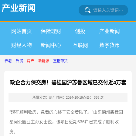
产业新闻
网站首页
保险理财
创投
产业新闻
财经人物
新闻中心
互联网
数字货币
养老
外贸
房产
新能源
直播带货
政企合力保交房！碧桂园沪苏鲁区域已交付近4万套
所属分类：房产
时间：2024-10-19
点击： 338 次
“现在顺利收房，悬着的心终于安全着陆了。”山东德州碧桂园
星河公园业主孙女士说，该项目近期636户已完成了顺利收
房。