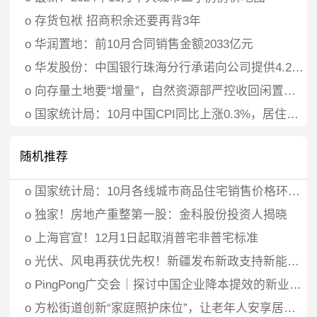
o
存货包袱 招商积余还要再背3年
o
华润置地：前10月合同销售金额2033亿元
o
华发股份：中国银行珠海分行承诺向公司提供4.2亿元贷款资金专项用于股票回购
o
向存量土地要“增量”，自然资源部严控收回闲置土地再供应，房企建议“回收定价方面有一定政策倾斜”
o
国家统计局：10月中国CPI同比上涨0.3%，居住价格下降0.1%
随机推荐
o
国家统计局：10月各线城市商品住宅销售价格环比降幅收窄或转涨、同比降幅趋稳
o
独家！房地产重整第一股：金科股份投资人揭晓
o
上海官宣！12月1日起取消普宅非普宅标准
o
光伏、风电再获优先权！新疆发布新政支持新能源消纳
o
PingPong广交会｜探讨中国企业降本提效的新业态、新模式，为外贸企业全方位赋能
o
方松街道创新“家庭照护床位”，让老年人安享居家养老新体验！