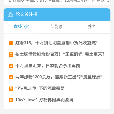
o
存量购房需求阶段性释放，10月M1增速年内首次回升
论文关注榜
直播带货
新能源
养老
趁着315，千万别让明星直播带货死灰复燃！
1
拍土味情景剧涨粉百万！“正道的光”卷土重来？
2
千万流量汇集，白象能否杀出重围
3
两年涨粉1200余万，焦虑派生出的“流量绿洲”
4
“冯·巩之争”下的流量盛宴
5
10w？low？孙杨再陷舆论漩涡
6