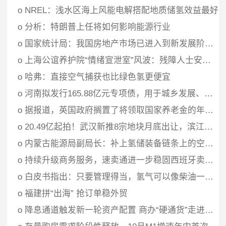
o
NREL：浅水区海上风能电解搭配地质储氢效益最好
o
分析：特朗普上任将如何影响能源行业
o
国家统计局：我国房地产市场已进入到新发展阶段，未来从以数量扩张为主转向以质量优化为主转变
o
上海公谊养护院“情绪宣泄室”风波：残障人士安置引热议，官方迅速响应整改
o
哈弗：直接空气捕获也比绿色氢更便宜
o
河南拟发行165.88亿元专项债，用于城乡发展、棚户区改造等
o
据报道，英国政府搁置了将领取国家养老金的年龄提早至 68 岁的计划
o
20.49亿起拍！武汉新推8宗地块月底出让，滨江商务核心区地块限高170m
o
内蒙古能源局副局长：补上氢储装备链条上的空白！
o
持续升级商务服务，速卖通进一步稳固西班牙卖家市场
o
白皮书指出：只要管理得当，氢气可以像柴油一样普及
o
福建拼“出海” 抢订单稳外贸
o
降息通道触发新一轮资产配置 商办“硬通货”走进投资视野