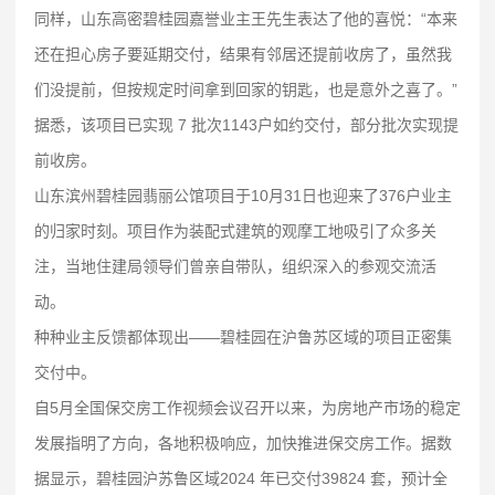
同样，山东高密碧桂园嘉誉业主王先生表达了他的喜悦：“本来
还在担心房子要延期交付，结果有邻居还提前收房了，虽然我
们没提前，但按规定时间拿到回家的钥匙，也是意外之喜了。”
据悉，该项目已实现 7 批次1143户如约交付，部分批次实现提
前收房。
山东滨州碧桂园翡丽公馆项目于10月31日也迎来了376户业主
的归家时刻。项目作为装配式建筑的观摩工地吸引了众多关
注，当地住建局领导们曾亲自带队，组织深入的参观交流活
动。
种种业主反馈都体现出——碧桂园在沪鲁苏区域的项目正密集
交付中。
自5月全国保交房工作视频会议召开以来，为房地产市场的稳定
发展指明了方向，各地积极响应，加快推进保交房工作。据数
据显示，碧桂园沪苏鲁区域2024 年已交付39824 套，预计全