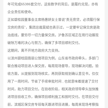
年可完成65386套交付，这些数字的背后，是履约兑现，亦有
企业责任和使命。
正如碧桂园董事会主席杨惠妍女士曾说“责无旁贷，必须履行保
交房的责任”，集团总裁莫斌也表示过，一定要牢记保交房是政
治底线，要穷尽一切力量保交房。沪鲁苏区域正在用行动展现
破除万难的决心与努力，确保了多项目顺利交付。
这期间，离不开地方政府大力支持。
以滨州碧桂园翡丽公馆项目为例，山东省市政府牵头，多部门
联合推动项目进入保交房，每周现场督导，现场解决问题。验
收方面，从提报到现场核实，再到获取规划确认意见书，仅仅
用了一周时间，节省了手续审批时间 , 也就意味着提速了交付
时间，助力项目交付。在验收阶段，相关政府领导牵头加快推
进项目验收工作，确保项目顺利施工和按时交付。在项目交付
前，滨城区保交房专班每天跟进项目进展，每周来现场考察指