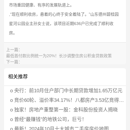
市场重回健康、有序的发展轨道上。
,“现在顺利收房，悬着的心终于安全着陆了。”山东德州碧桂园
星河公园业主孙女士说，该项目近期636户已完成了顺利收
房。
上一篇：
最低首付款比例统一为20%！长沙调整住房公积金贷款政策
下一篇：
央行：10月末社会融资规模存量为403.45万亿元，同比增长7.8%
相关推荐
o
央行：前10月住户部门中长期贷款增加1.65万亿元
o
竞价60轮、溢价率34.17%！八都房产3.53亿竞得义乌江东街道宅地
o
独家！房地产重整第一股：金科股份投资人揭晓
o
曾经“最赚钱”的地铁公司，巨亏！
o
最新！2024年10月十大城市二手房房价地图