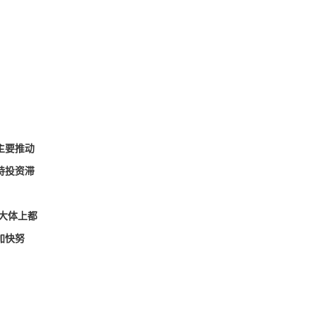
主要推动
持投资滞
大体上都
加快努