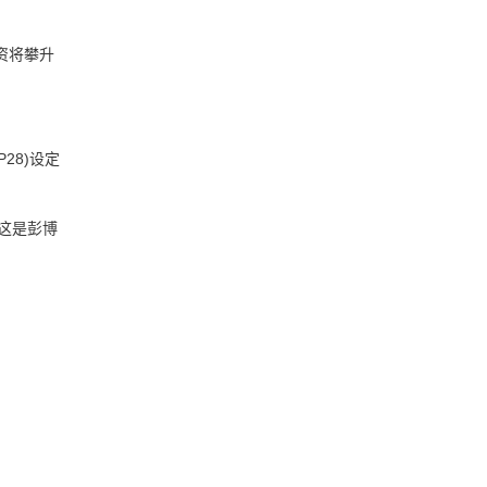
投资将攀升
P28)设定
这是彭博