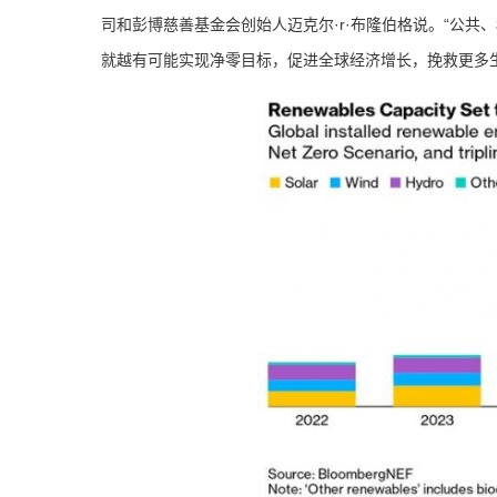
司和彭博慈善基金会创始人迈克尔·r·布隆伯格说。“公
就越有可能实现净零目标，促进全球经济增长，挽救更多生