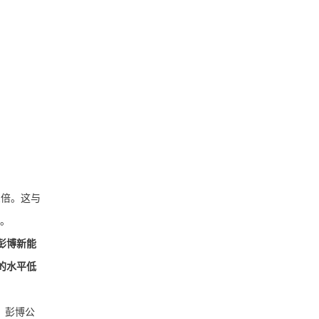
三倍。这与
内。
彭博新能
需的水平低
、彭博公