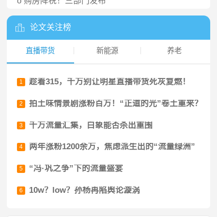
o
购房降税！三部门发布
论文关注榜
直播带货
新能源
养老
趁着315，千万别让明星直播带货死灰复燃！
1
拍土味情景剧涨粉百万！“正道的光”卷土重来？
2
千万流量汇集，白象能否杀出重围
3
两年涨粉1200余万，焦虑派生出的“流量绿洲”
4
“冯·巩之争”下的流量盛宴
5
10w？low？孙杨再陷舆论漩涡
6