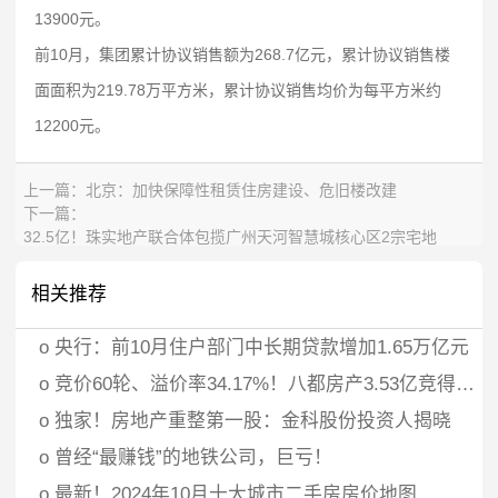
13900元。
前10月，集团累计协议销售额为268.7亿元，累计协议销售楼
面面积为219.78万平方米，累计协议销售均价为每平方米约
12200元。
上一篇：
北京：加快保障性租赁住房建设、危旧楼改建
下一篇：
32.5亿！珠实地产联合体包揽广州天河智慧城核心区2宗宅地
相关推荐
o
央行：前10月住户部门中长期贷款增加1.65万亿元
o
竞价60轮、溢价率34.17%！八都房产3.53亿竞得义乌江东街道宅地
o
独家！房地产重整第一股：金科股份投资人揭晓
o
曾经“最赚钱”的地铁公司，巨亏！
o
最新！2024年10月十大城市二手房房价地图