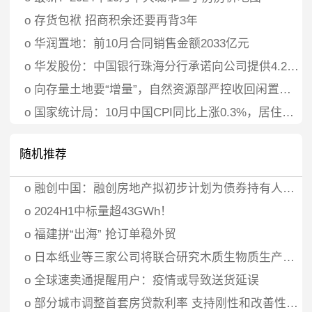
o
存货包袱 招商积余还要再背3年
o
华润置地：前10月合同销售金额2033亿元
o
华发股份：中国银行珠海分行承诺向公司提供4.2亿元贷款资金专项用于股票回购
o
向存量土地要“增量”，自然资源部严控收回闲置土地再供应，房企建议“回收定价方面有一定政策倾斜”
o
国家统计局：10月中国CPI同比上涨0.3%，居住价格下降0.1%
随机推荐
o
融创中国：融创房地产拟初步计划为债券持有人提供整体债务重组方案
o
2024H1中标量超43GWh！
o
福建拼“出海” 抢订单稳外贸
o
日本纸业等三家公司将联合研究木质生物质生产生物乙醇
o
全球速卖通提醒用户：疫情或导致送货延误
o
部分城市调整首套房贷款利率 支持刚性和改善性住房需求