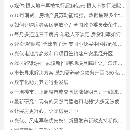
o
媒体:恒大地产再被执行超14亿元 恒大不执行法院判决怎么办？
o
10月消费、房地产复苏动能增强，数据呈现多个“首次”，经济回暖迹象尽显
o
如何让购房者买房更放心？全国政协委员秦荣生：建住房消费市场信息公开制度
o
每月多还近三千房贷 年轻人不淡定 房贷利率如何计算的？
o
速卖通“圈粉”全球电子迷 美国小伙买中国数码锁藏私房钱
o
光伏电池片高效利用项目签约落户安巢经开区！
o
20.49亿起拍！武汉新推8宗地块月底出让，滨江商务核心区地块限高170m
o
市长寻求解决方案 芝加哥养老金债务升至 350 亿美元
o
数字化助力养老行业发展
o
一周楼市：上周楼市成交同比涨幅明显，一线城市同比涨幅为43.34%领衔
o
最新研究：现有的天然气管道和电器“大多无法使用”氢气
o
让买房更舒心，让卖房更开心
o
光伏、风电再获优先权！新疆发布新政支持新能源消纳