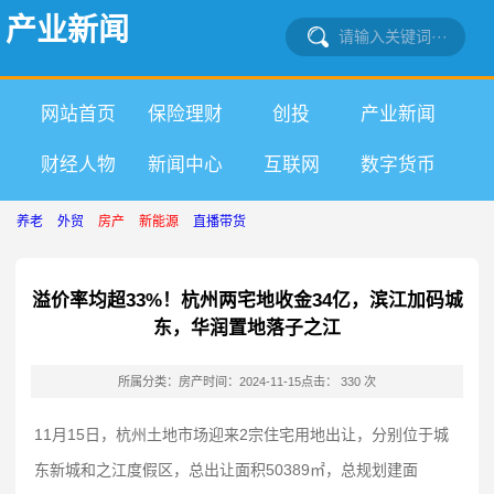
产业新闻
网站首页
保险理财
创投
产业新闻
财经人物
新闻中心
互联网
数字货币
养老
外贸
房产
新能源
直播带货
溢价率均超33%！杭州两宅地收金34亿，滨江加码城
东，华润置地落子之江
所属分类：房产
时间：2024-11-15
点击： 330 次
11月15日，杭州土地市场迎来2宗住宅用地出让，分别位于城
东新城和之江度假区，总出让面积50389㎡，总规划建面