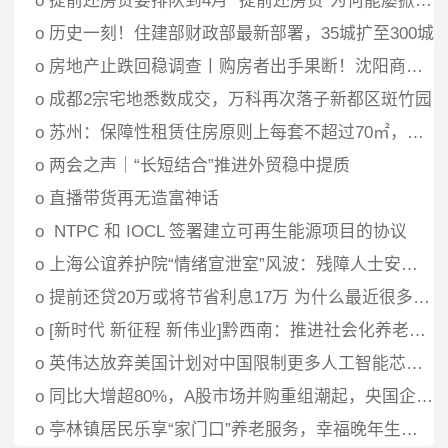
o
提前还房贷要排队到4月 “提前还房贷”为何能屡掀高潮？
o
历史一刻！住建部财政部最新部署，35城扩至300城
o
房地产止跌回稳调查丨购房者出手果断！沈阳商品房销售面积出现单月同比正增长
o
成都2宗宅地悉数成交，万科再次落子新都区斑竹园
o
苏州：保障性租赁住房原则上每套不超过70㎡，不得上市销售或者变相销售
o
两会之声｜“长短结合”推进外贸稳中提质
o
直播带货再无造富神话
o
NTPC 和 IOCL 签署建立可再生能源项目的协议
o
上海公谊养护院“情绪宣泄室”风波：残障人士安置引热议，官方迅速响应整改
o
提前还贷20万或将节省利息17万 为什么最近很多人提前还房贷？
o
[新时代 新征程 新伟业]黔西南：推进社会化养老服务多元供给
o
英伟达放弃美国计划对中国限制更多人工智能芯片的报道
o
同比大增超80%，A股市场并购重组潮起，央国企加速布局战兴产业
o
亭林镇居民乐享“家门口”养老服务，幸福晚年生活新篇章