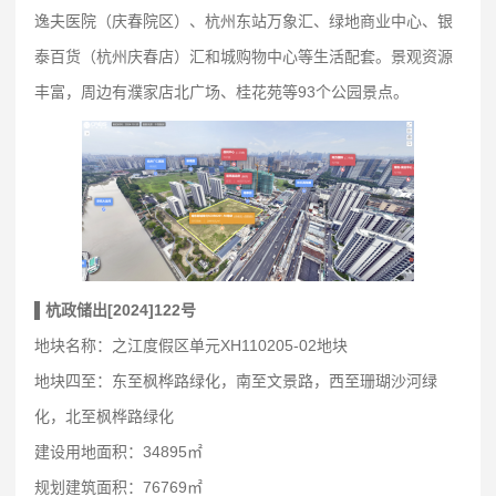
逸夫医院（庆春院区）、杭州东站万象汇、绿地商业中心、银
泰百货（杭州庆春店）汇和城购物中心等生活配套。景观资源
丰富，周边有濮家店北广场、桂花苑等93个公园景点。
▌杭政储出[2024]122号
地块名称：之江度假区单元XH110205-02地块
地块四至：东至枫桦路绿化，南至文景路，西至珊瑚沙河绿
化，北至枫桦路绿化
建设用地面积：34895㎡
规划建筑面积：76769㎡