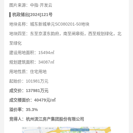
图片来源：中指·开发云
▌杭政储出[2024]121号
地块名称：城东新城单元SC080201-50地块
地块四至：东至京漾东韵府，南至闸皋街，西至规划绿化，北
至绿化
建设用地面积：15494㎡
规划建筑面积：34087㎡
用地性质：住宅用地
起始价：101981万元
成交价：137981万元
成交楼面价：40479元/㎡
溢价率：35.3%
竞得人：杭州滨江房产集团股份有限公司