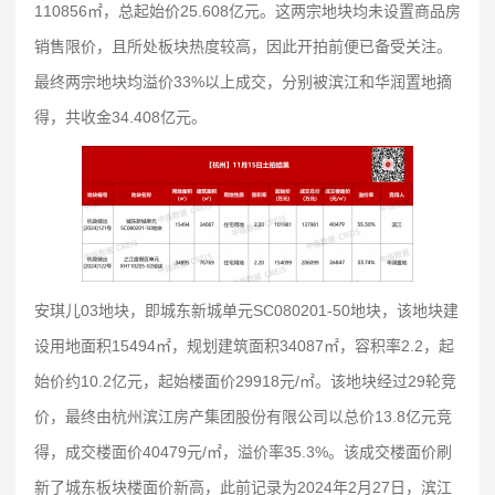
110856㎡，总起始价25.608亿元。这两宗地块均未设置商品房
销售限价，且所处板块热度较高，因此开拍前便已备受关注。
最终两宗地块均溢价33%以上成交，分别被滨江和华润置地摘
得，共收金34.408亿元。
安琪儿03地块，即城东新城单元SC080201-50地块，该地块建
设用地面积15494㎡，规划建筑面积34087㎡，容积率2.2，起
始价约10.2亿元，起始楼面价29918元/㎡。该地块经过29轮竞
价，最终由杭州滨江房产集团股份有限公司以总价13.8亿元竞
得，成交楼面价40479元/㎡，溢价率35.3%。该成交楼面价刷
新了城东板块楼面价新高，此前记录为2024年2月27日，滨江