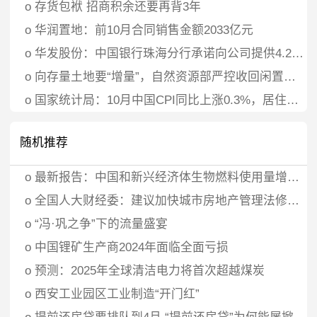
o
存货包袱 招商积余还要再背3年
o
华润置地：前10月合同销售金额2033亿元
o
华发股份：中国银行珠海分行承诺向公司提供4.2亿元贷款资金专项用于股票回购
o
向存量土地要“增量”，自然资源部严控收回闲置土地再供应，房企建议“回收定价方面有一定政策倾斜”
o
国家统计局：10月中国CPI同比上涨0.3%，居住价格下降0.1%
随机推荐
o
最新报告：中国和新兴经济体生物燃料使用量增加推动了其增长
o
全国人大财经委：建议加快城市房地产管理法修法进程
o
“冯·巩之争”下的流量盛宴
o
中国锂矿生产商2024年面临全面亏损
o
预测：2025年全球清洁电力将首次超越煤炭
o
西安工业园区工业制造“开门红”