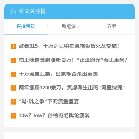
论文关注榜
直播带货
新能源
养老
趁着315，千万别让明星直播带货死灰复燃！
1
拍土味情景剧涨粉百万！“正道的光”卷土重来？
2
千万流量汇集，白象能否杀出重围
3
两年涨粉1200余万，焦虑派生出的“流量绿洲”
4
“冯·巩之争”下的流量盛宴
5
10w？low？孙杨再陷舆论漩涡
6