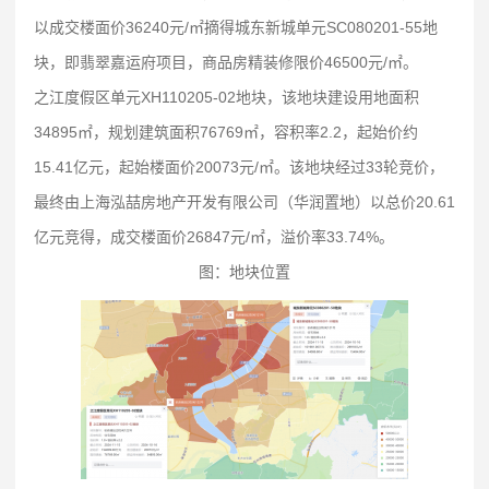
以成交楼面价36240元/㎡摘得城东新城单元SC080201-55地
块，即翡翠嘉运府项目，商品房精装修限价46500元/㎡。
之江度假区单元XH110205-02地块，该地块建设用地面积
34895㎡，规划建筑面积76769㎡，容积率2.2，起始价约
15.41亿元，起始楼面价20073元/㎡。该地块经过33轮竞价，
最终由上海泓喆房地产开发有限公司（华润置地）以总价20.61
亿元竞得，成交楼面价26847元/㎡，溢价率33.74%。
图：地块位置