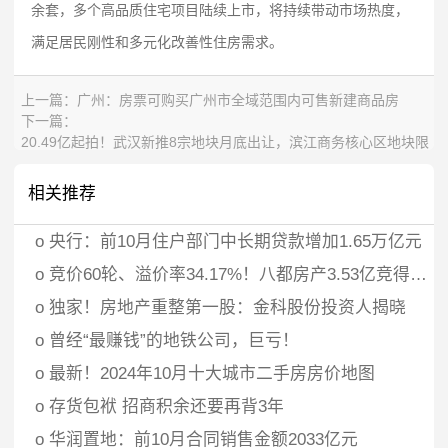
余套，多个高品质住宅项目陆续上市，将持续带动市场热度，
满足居民刚性和多元化改善性住房需求。
上一篇：
广州：房票可购买广州市全域范围内可售新建商品房
下一篇：
20.49亿起拍！武汉新推8宗地块月底出让，滨江商务核心区地块限
高170m
相关推荐
o
央行：前10月住户部门中长期贷款增加1.65万亿元
o
竞价60轮、溢价率34.17%！八都房产3.53亿竞得义乌江东街道宅地
o
独家！房地产重整第一股：金科股份投资人揭晓
o
曾经“最赚钱”的地铁公司，巨亏！
o
最新！2024年10月十大城市二手房房价地图
o
存货包袱 招商积余还要再背3年
o
华润置地：前10月合同销售金额2033亿元