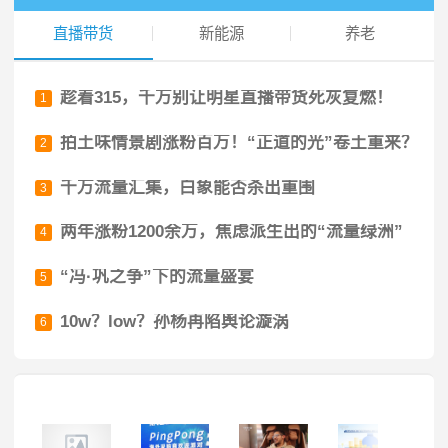
直播带货
新能源
养老
趁着315，千万别让明星直播带货死灰复燃！
1
拍土味情景剧涨粉百万！“正道的光”卷土重来？
2
千万流量汇集，白象能否杀出重围
3
两年涨粉1200余万，焦虑派生出的“流量绿洲”
4
“冯·巩之争”下的流量盛宴
5
10w？low？孙杨再陷舆论漩涡
6