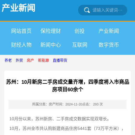
产业新闻
网站首页
保险理财
创投
产业新闻
财经人物
新闻中心
互联网
数字货币
养老
外贸
房产
新能源
直播带货
苏州：10月新房二手房成交量齐增，四季度将入市商品
房项目60余个
所属分类：房产
时间：2024-11-20
点击： 293 次
10月份以来，苏州新房、二手房成交数据实现双增长。
10月，苏州全市共认购新建商品住房5441套（73万平方米），