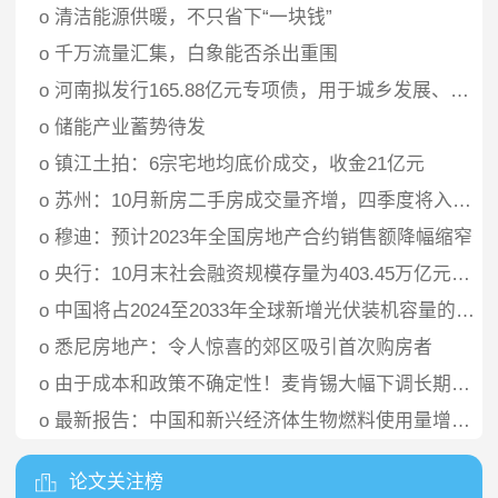
o
清洁能源供暖，不只省下“一块钱”
o
千万流量汇集，白象能否杀出重围
o
河南拟发行165.88亿元专项债，用于城乡发展、棚户区改造等
o
储能产业蓄势待发
o
镇江土拍：6宗宅地均底价成交，收金21亿元
o
苏州：10月新房二手房成交量齐增，四季度将入市商品房项目60余个
o
穆迪：预计2023年全国房地产合约销售额降幅缩窄
o
央行：10月末社会融资规模存量为403.45万亿元，同比增长7.8%
o
中国将占2024至2033年全球新增光伏装机容量的一半
o
悉尼房地产：令人惊喜的郊区吸引首次购房者
o
由于成本和政策不确定性！麦肯锡大幅下调长期清洁氢需求预测
o
最新报告：中国和新兴经济体生物燃料使用量增加推动了其增长
论文关注榜