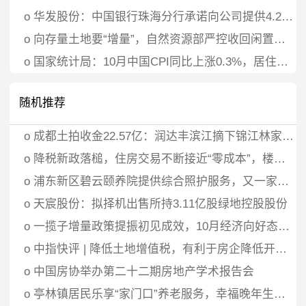
o
华发股份：中国银行珠海分行承诺向公司提供4.2亿元贷款资金专项用于股票回购
o
向存量土地要“增量”，自然资源部严控收回闲置土地再供应，房企建议“回收定价方面有一定政策倾斜”
o
国家统计局：10月中国CPI同比上涨0.3%，居住价格下降0.1%
随机推荐
o
成都土拍收金22.57亿：润达丰滨江摘下锦江林家坝地块，成交楼面价2.6万元/㎡
o
降税新政落槌，住房交易不断接近“零成本”，楼市打开宽松通道
o
浦东新区碧云颐养院提供综合照护服务，又一家养老机构开
o
天宸股份：拟择机出售所持3.11亿股绿地控股股份
o
一揽子增量政策提振初见成效，10月经济向好态势明显，多家机构上调中国增长预期
o
中指快评 | 降低土地增值税，有利于房企降低开发成本，建设更多“好房子”
o
中国房协举办第二十二期房地产学术报告会
o
亭林镇居民乐享“家门口”养老服务，幸福晚年生活新篇章