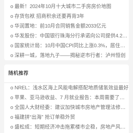
o
最新！2024年10月十大城市二手房房价地图
o
存货包袱 招商积余还要再背3年
o
华润置地：前10月合同销售金额2033亿元
o
华发股份：中国银行珠海分行承诺向公司提供4.2亿元贷款资金专项用于股票回购
o
国家统计局：10月中国CPI同比上涨0.3%，居住价格下降0.1%
o
深耕一城，落地九子——揭秘逆市行者：泸州恒创
随机推荐
o
NREL：浅水区海上风能电解搭配地质储氢效益最好
o
苹果、亚马逊收益、7 月就业报告：本周需要了解什么
o
全国人大财经委：建议加快城市房地产管理法修法进程
o
福建拼“出海” 抢订单稳外贸
o
盛松成：短期经济冲击拖累楼市企稳，房地产风险终将过去