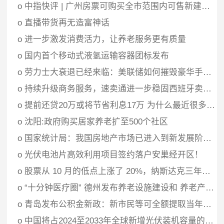
o
中指快评 | 广州房票可购买全市范围内可售新建商品房
o
直播带货再无造富神话
o
进一步激发消费活力，让养老服务更有质量
o
国内首个移动式液氢运输容器团标发布
o
劳力士大衰退已经来临：美联储如何摧毁豪华手表的繁荣
o
持续升级商务服务，速卖通进一步稳固西班牙卖家市场
o
提前还贷20万或将节省利息17万 为什么最近很多人提前还房贷？
o
沈阳:政府购买居家养老扩至500个社区
o
国家统计局：我国房地产市场已进入到新发展阶段，未来从以数量扩张为主转向以质量优化为主转变
o
光伏电池片高效利用项目签约落户安巢经开区！
o
股票从 10 月的低点上涨了 20%，纳斯达克三年来首次进入牛市
o
“十分钟医疗圈” 德州发布养老设施建设和 养老产业发展规划
o
青岛发布公积金新政：新市民等可全额提取当年缴存的住房公积金用于支付房租
o
中国将占2024至2033年全球新增光伏装机容量的一半