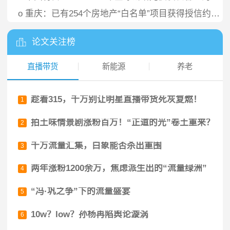
o
重庆：已有254个房地产“白名单”项目获得授信约688亿元
论文关注榜
直播带货
新能源
养老
趁着315，千万别让明星直播带货死灰复燃！
1
拍土味情景剧涨粉百万！“正道的光”卷土重来？
2
千万流量汇集，白象能否杀出重围
3
两年涨粉1200余万，焦虑派生出的“流量绿洲”
4
“冯·巩之争”下的流量盛宴
5
10w？low？孙杨再陷舆论漩涡
6