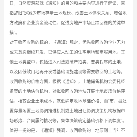
日，自然资源部就《通知》的目的和主要内容进行了解读，直
指辞旧“是减少市场存量土地规模、改善土地供求关系、增强地
方政府和企业资金流动性、促进房地产市场止跌回稳的关键举
措”。
对于收回收购的标的，《通知》规定，优先收回收购企业无力
或无意愿继续开发、已供应未动工的住宅用地和商服用地。其
他土地类型中，包括进入司法或破产拍卖、变卖程序的土地，
以及因低效用地再开发或基础设施建设等需要收回的土地等。
收回收购的价格方面，根据《通知》，土地储备机构会委托经
备案的土地估价机构，对拟收回收购地块开展土地市场价格评
估，相较企业土地成本，就低确定收地基础价格；而“市、县处
置存量闲置土地协调推进机制或土地出让协调决策机构根据市
场形势、合同履约情况等，集体决策确定基础价格下调幅度”。
值得一提的是，《通知》强调，收回收购的土地原则上当年不