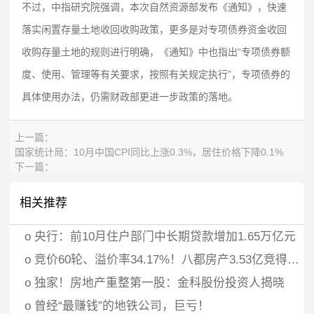
不过，中指研究院强调，本次自然资源部发布《通知》，快速
落实闲置存量土地收回收购政策，更多是对专项债券资金收回
收购存量土地的规则进行明确，《通知》中也指出“专项债券额
度、使用、管理等有关要求，按照有关规定执行”，专项债券的
具体使用办法，仍需财政部更进一步政策的落地。
上一篇：
国家统计局：10月中国CPI同比上涨0.3%，居住价格下降0.1%
下一篇：
华发股份：中国银行珠海分行承诺向公司提供4.2亿元贷款资金专项
用于股票回购
相关推荐
o
央行：前10月住户部门中长期贷款增加1.65万亿元
o
竞价60轮、溢价率34.17%！八都房产3.53亿竞得义乌江东街道宅地
o
独家！房地产重整第一股：金科股份投资人揭晓
o
曾经“最赚钱”的地铁公司，巨亏！