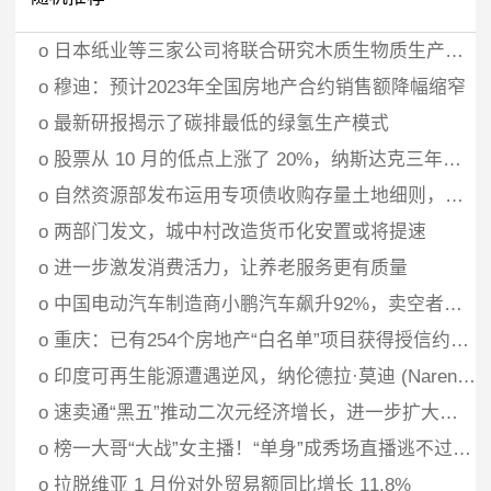
o
日本纸业等三家公司将联合研究木质生物质生产生物乙醇
o
穆迪：预计2023年全国房地产合约销售额降幅缩窄
o
最新研报揭示了碳排最低的绿氢生产模式
o
股票从 10 月的低点上涨了 20%，纳斯达克三年来首次进入牛市
o
自然资源部发布运用专项债收购存量土地细则，这些要点值得关注！
o
两部门发文，城中村改造货币化安置或将提速
o
进一步激发消费活力，让养老服务更有质量
o
中国电动汽车制造商小鹏汽车飙升92%，卖空者纷纷涌入
o
重庆：已有254个房地产“白名单”项目获得授信约688亿元
o
印度可再生能源遭遇逆风，纳伦德拉·莫迪 (Narendra Modi) 的绿色梦想岌岌可危
o
速卖通“黑五”推动二次元经济增长，进一步扩大手办和潮玩海外市场
o
榜一大哥“大战”女主播！“单身”成秀场直播逃不过的劫
o
拉脱维亚 1 月份对外贸易额同比增长 11.8%