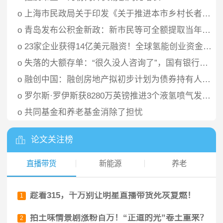
o
上海市民政局关于印发《关于推进本市乡村长者照护之家建设的工作指引》的通知
o
青岛发布公积金新政：新市民等可全额提取当年缴存的住房公积金用于支付房租
o
23家企业获得14亿美元融资！全球氢能创业资金持续激增
o
失落的大额存单：“很久没人咨询了”，国有银行大额存单利率全面进入“1”时代
o
融创中国：融创房地产拟初步计划为债券持有人提供整体债务重组方案
o
罗尔斯·罗伊斯获8280万英镑推进3个液氢喷气发动机项目
o
共同基金和养老基金消除了担忧
论文关注榜
直播带货
新能源
养老
趁着315，千万别让明星直播带货死灰复燃！
1
拍土味情景剧涨粉百万！“正道的光”卷土重来？
2