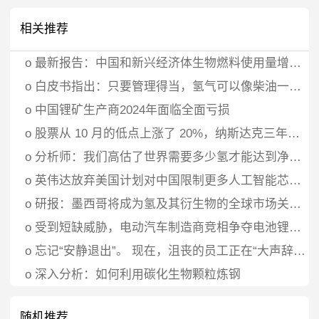
相关推荐
o
最新报告：中国和新兴经济体生物燃料使用量增加推动了其增长
o
白皮书指出：只要管理得当，氢气可以像柴油一样普及
o
中国锂矿生产商2024年面临全面亏损
o
股票从 10 月的低点上涨了 20%，纳斯达克三年来首次进入牛市
o
分析师：我们高估了世界需要多少氢才能达到净零排放
o
英伟达放弃美国计划对中国限制更多人工智能芯片的报道
o
研报：墨西哥将成为氢及其衍生物的全球市场关键参与者
o
受到短缺威胁，电动汽车制造商竞相争夺电池锂供应
o
忘记“安静退出”。 现在，沮丧的员工正在“大声辞职”——对于企业领导者来说，辞职趋势更糟
o
深入分析：如何利用碳化生物颗粒炼钢
随机推荐