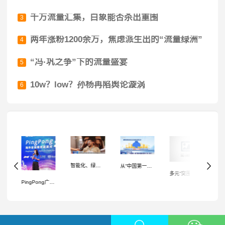
千万流量汇集，白象能否杀出重围
3
两年涨粉1200余万，焦虑派生出的“流量绿洲”
4
“冯·巩之争”下的流量盛宴
5
10w？low？孙杨再陷舆论漩涡
6
智能化、绿色化、品牌化……从广交会看我国外贸发展新趋势→
从“中国第一展”看中国外贸向“新”而行、向“质”图强、点“绿”成金
趁着315，千万别让明星直播带货死灰复燃！
多元“突围”，福建外贸质升量稳
PingPong广交会｜探讨中国企业降本提效的新业态、新模式，为外贸企业全方位赋能